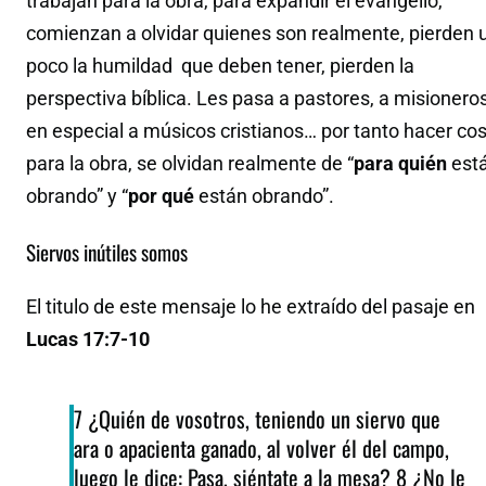
trabajan para la obra, para expandir el evangelio,
comienzan a olvidar quienes son realmente, pierden 
poco la humildad que deben tener, pierden la
perspectiva bíblica. Les pasa a pastores, a misioneros
en especial a músicos cristianos… por tanto hacer co
para la obra, se olvidan realmente de “
para quién
est
obrando” y “
por qué
están obrando”.
Siervos inútiles somos
El titulo de este mensaje lo he extraído del pasaje en
Lucas 17:7-10
7 ¿Quién de vosotros, teniendo un siervo que
ara o apacienta ganado, al volver él del campo,
luego le dice: Pasa, siéntate a la mesa? 8 ¿No le