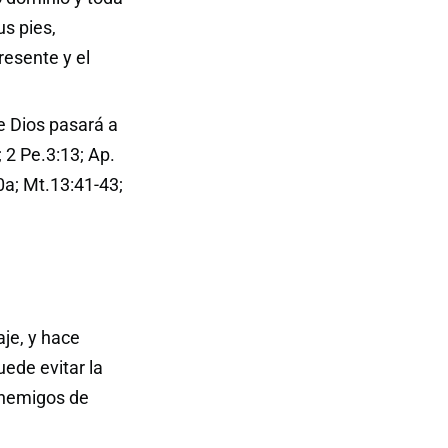
s pies,
resente y el
e Dios pasará a
; 2 Pe.3:13; Ap.
0a; Mt.13:41-43;
je, y hace
ede evitar la
enemigos de