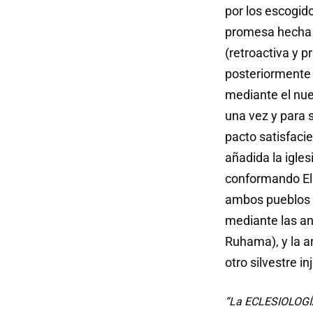
por los escogid
promesa hecha po
(retroactiva y 
posteriormente d
mediante el nuev
una vez y para 
pacto satisfacie
añadida la igles
conformando El 
ambos pueblos u
mediante las an
Ruhama), y la a
otro silvestre i
“La ECLESIOLOGÍA