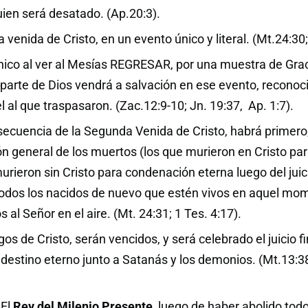
ien será desatado. (Ap.20:3).
venida de Cristo, en un evento único y literal. (Mt.24:30;
Étnico al ver al Mesías REGRESAR, por una muestra de Gra
parte de Dios vendrá a salvación en ese evento, recono
 al que traspasaron. (Zac.12:9-10; Jn. 19:37, Ap. 1:7).
cuencia de la Segunda Venida de Cristo, habrá primero
ón general de los muertos (los que murieron en Cristo para
urieron sin Cristo para condenación eterna luego del juicio
odos los nacidos de nuevo que estén vivos en aquel mo
 al Señor en el aire. (Mt. 24:31; 1 Tes. 4:17).
s de Cristo, serán vencidos, y será celebrado el juicio fi
u destino eterno junto a Satanás y los demonios. (Mt.13:38
 El
Rey del Milenio Presente
, luego de haber abolido tod