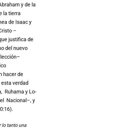
Abraham y de la
 la tierra
nea de Isaac y
Cristo –
ue justifica de
mo del nuevo
elección–
ico
en hacer de
 esta verdad
ea, Ruhama y Lo-
el Nacional–, y
0:16).
lo tanto una