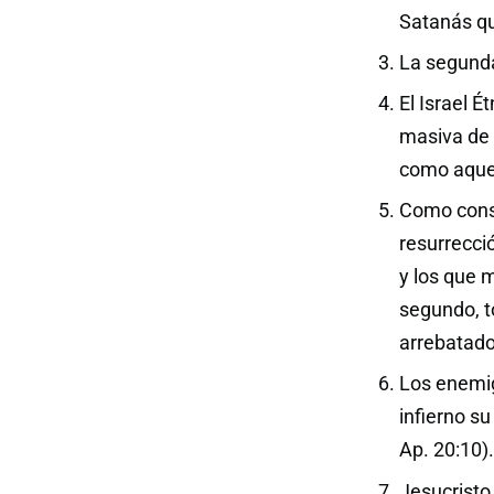
Satanás qu
La segunda 
El Israel 
masiva de 
como aquel
Como conse
resurrecci
y los que m
segundo, t
arrebatados
Los enemigo
infierno s
Ap. 20:10).
Jesucristo