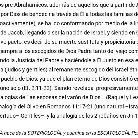
os pre Abrahamicos, además de aquellos que a partir de 
r Dios de bendecir a través de Él a todas las familias de
proactivamente), se ha ido conformando por medio de la lí
e Jacob, llegando a ser la nación de Israel, y siendo en 
o pacto, es decir de su muerte sustituta y propiciatoria q
siempre a los escogidos de Dios Padre tanto del viejo co
ndo la Justicia del Padre y haciéndole a Él Justo en esa 
ia (judíos y gentiles) al remanente escogido del Israel étn
pueblo de Dios, ya que el plan eterno de Dios consistió 
no solo (Ef. 2:11-22). Siendo revelada progresivamente
alogías de “las esposas del varón de Dios” (Raquel y L
nalogía del Olivo en Romanos 11:17-21 (uno natural –Isra
njertado– Gentiles–, y la analogía de los 2 rebaños en Jn.1
 nace de la SOTERIOLOGÍA, y culmina en la ESCATOLOGÍA. Por 