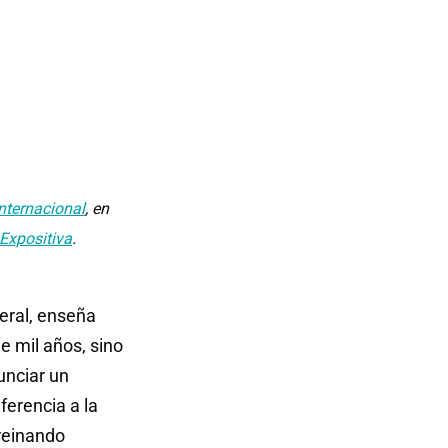
Internacional
, en
 Expositiva
.
eral, enseña
de mil años, sino
unciar un
ferencia a la
 reinando