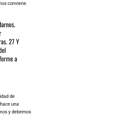
 nos conviene.
darnos.
r
as. 27 Y
del
nforme a
lidad de
 hace una
demos y debemos