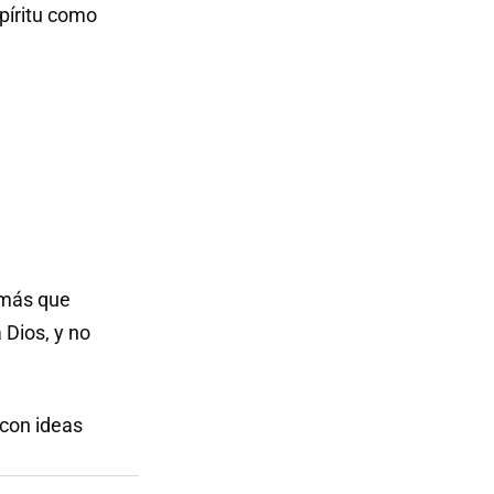
píritu como
 más que
 Dios, y no
 con ideas