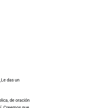
 ¿Le das un
lica, de oración
así. Creemos que