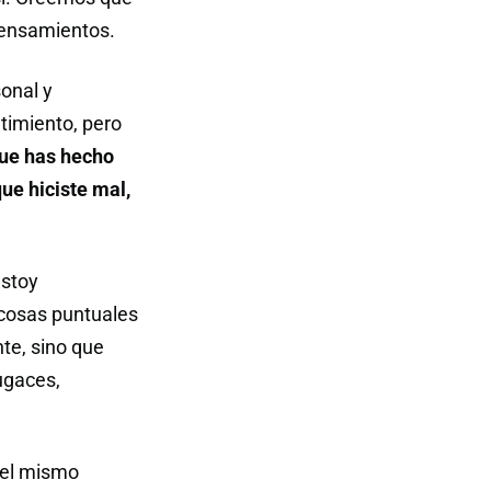
pensamientos.
onal y
timiento, pero
que has hecho
ue hiciste mal,
estoy
 cosas puntuales
te, sino que
ugaces,
 el mismo