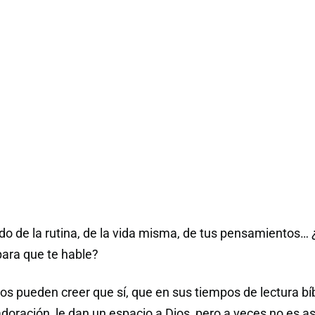
uido de la rutina, de la vida misma, de tus pensamientos…
para que te hable?
os pueden creer que sí, que en sus tiempos de lectura bíb
adoración, le dan un espacio a Dios, pero a veces no es 