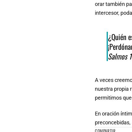
orar también pa
intercesor, pod
¿Quién e
¡Perdóna
Salmos 1
A veces creemo
nuestra propia r
permitimos que 
En oración ínti
preconcebidas, 
COMPARTIR